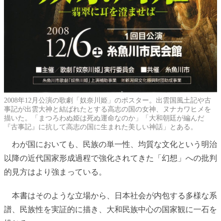
2008年12月公演の歌劇「奴奈川姫」のポスター。出雲国風土記や古
事記が出雲大神と結ばれたとする高志の国の女神、ヌナカワヒメを
描いた。「まつろわぬ姫は死ぬ運命なのか」「大和朝廷が編んだ
『古事記』に抗して高志の国に生まれた美しい神話」とある。
わが国においても、民族の単一性、均質な文化という明治
以降の近代国家形成過程で強化されてきた「幻想」への批判
的見方はより強まっている。
本書はそのような立場から、日本社会が内包する多様な系
譜、民族性を実証的に描き、大和民族中心の国家観に一石を