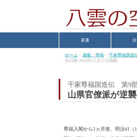
著書
自
ホーム
>
連載・寄稿
>
千家尊福国造
央日報 2018年11月27日掲載
千家尊福国造伝 第9
山県官僚派が逆襲
尊福入閣から2ヵ月後、明治41（1