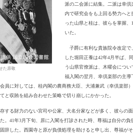
派の二会派に結集。二派は幸倶
内で研究会をも上回る勢力へと
った山県と桂は、彼らを掌握、
いた。
子爵に有利な貴族院令改定で
した堀田正養は42年4月半ば、
う山県官僚派は、木曜会につい
せた原敬
福入閣の翌月、幸倶楽部の主導
会員に対しては、桂内閣の農商務大臣、大浦兼武（幸倶楽部）
てと収賄を組み合わせた策略で切り崩しにかかった。
存する財力のない宮司や公家、大名分家などが多く、彼らの面
た。41年3月下旬、原に入閣を打診された時、尊福は自分の負
固辞した。西園寺と原が負債処理を助けると申し出、尊福がそ