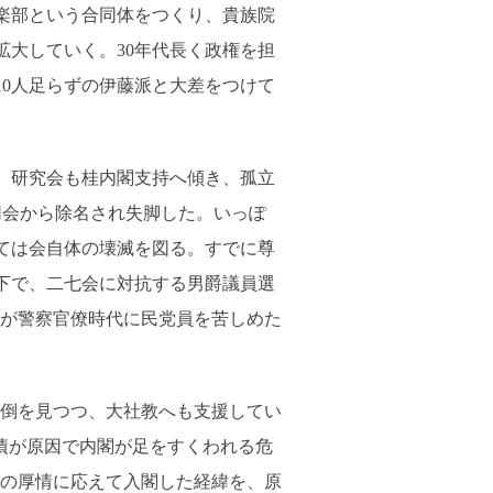
楽部という合同体をつくり、貴族院
拡大していく。30年代長く政権を担
10人足らずの伊藤派と大差をつけて
、研究会も桂内閣支持へ傾き、孤立
同会から除名され失脚した。いっぽ
ては会自体の壊滅を図る。すでに尊
下で、二七会に対抗する男爵議員選
が警察官僚時代に民党員を苦しめた
倒を見つつ、大社教へも支援してい
債が原因で内閣が足をすくわれる危
の厚情に応えて入閣した経緯を、原