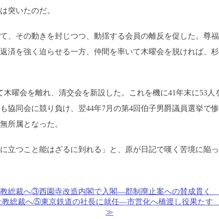
は突いたのだ。
て、その動きを封じつつ、動揺する会員の離反を促した。尊福
返済を強く迫らせる一方、仲間を率いて木曜会を脱ければ、杉
て木曜会を離れ、清交会を新設した。これを機に41年末に53人
も協同会に競り負け、翌44年7月の第4回伯子男爵議員選挙で
純無所属となった。
に立つこと能はざるに到れる」と、原が日記で嘆く苦境に陥っ
教総裁へ③西園寺改造内閣で入閣―郡制廃止案への賛成貫く 山陰中
教総裁へ⑤東京鉄道の社長に就任―市営化へ橋渡し役果たす 山陰中
≫