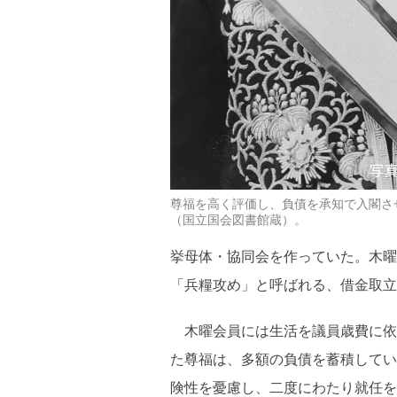
尊福を高く評価し、負債を承知で入閣さ
（国立国会図書館蔵）。
挙母体・協同会を作っていた。木曜
「兵糧攻め」と呼ばれる、借金取立
木曜会員には生活を議員歳費に依
た尊福は、多額の負債を蓄積してい
険性を憂慮し、二度にわたり就任を