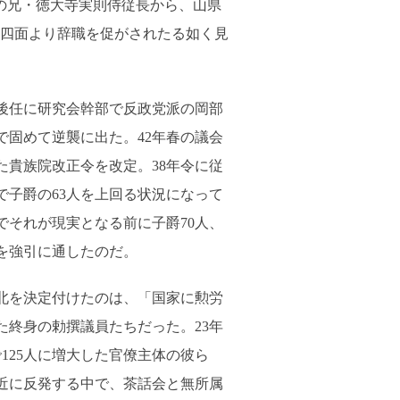
の兄・徳大寺実則侍従長から、山県
四面より辞職を促がされたる如く見
後任に研究会幹部で反政党派の岡部
で固めて逆襲に出た。42年春の議会
た貴族院改正令を改定。38年令に従
人で子爵の63人を上回る状況になって
でそれが現実となる前に子爵70人、
案を強引に通したのだ。
北を決定付けたのは、「国家に勲労
た終身の勅撰議員たちだった。23年
で125人に増大した官僚主体の彼ら
近に反発する中で、茶話会と無所属