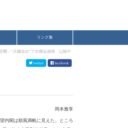
リンク集
逆襲―“兵糧攻め”で木曜会崩壊 山陰中
twitter
facebook
）
岡本雅享
寺公望内閣は順風満帆に見えた。ところ