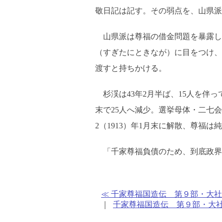
敬日記は記す。その弱点を、山県派
山県派は尊福の借金問題を暴露し
（すぎたにときなが）に目をつけ、
渡すと持ちかける。
杉渓は43年2月半ば、15人を伴っ
末で25人へ減少。選挙母体・二七会
2（1913）年1月末に解散、尊福は
「千家尊福負債のため、到底政界
≪ 千家尊福国造伝 第９部・大社
｜
千家尊福国造伝 第９部・大社