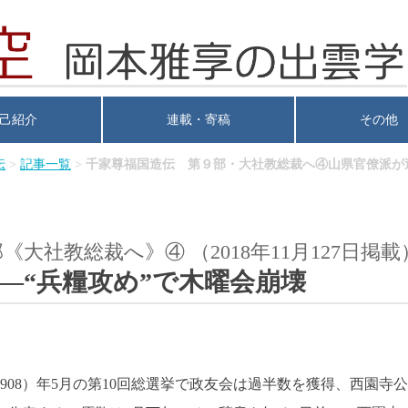
己紹介
連載・寄稿
その他
伝
>
記事一覧
>
千家尊福国造伝 第９部・大社教総裁へ④山県官僚派が
部《大社教総裁へ》④
（2018年11月127日掲載
―“兵糧攻め”で木曜会崩壊
908）年5月の第10回総選挙で政友会は過半数を獲得、西園