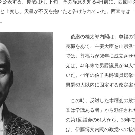
を公表する。原敬は6月下旬、その辞意を知る4日前に、西園寺
と上奏し、天皇が不安を抱いたと告げられていた。西園寺は「
る。
後継の桂太郎内閣は、尊福の
長職をあて、主要大臣を山県派
では、尊福らが38年に成立させ
えば、41年末で男爵議員が64
いた。44年の伯子男爵議員選挙
男爵63人以内に固定する改定
この時、反対した木曜会の敗
又は学識ある者」から勅任され
の第1回議会の61人から、38年
は、伊藤博文内閣の政党への接