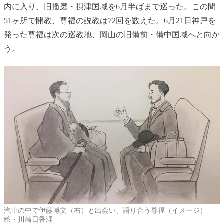
内に入り、旧播磨・摂津国域を6月半ばまで巡った。この間
51ヶ所で開教、尊福の説教は72回を数えた。6月21日神戸を
発った尊福は次の巡教地、岡山の旧備前・備中国域へと向か
う。
汽車の中で伊藤博文（右）と出会い、語り合う尊福（イメージ）
絵・川崎日香浬