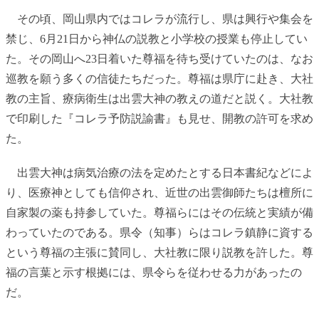
その頃、岡山県内ではコレラが流行し、県は興行や集会を
禁じ、6月21日から神仏の説教と小学校の授業も停止してい
た。その岡山へ23日着いた尊福を待ち受けていたのは、なお
巡教を願う多くの信徒たちだった。尊福は県庁に赴き、大社
教の主旨、療病衛生は出雲大神の教えの道だと説く。大社教
で印刷した『コレラ予防説諭書』も見せ、開教の許可を求め
た。
出雲大神は病気治療の法を定めたとする日本書紀などによ
り、医療神としても信仰され、近世の出雲御師たちは檀所に
自家製の薬も持参していた。尊福らにはその伝統と実績が備
わっていたのである。県令（知事）らはコレラ鎮静に資する
という尊福の主張に賛同し、大社教に限り説教を許した。尊
福の言葉と示す根拠には、県令らを従わせる力があったの
だ。