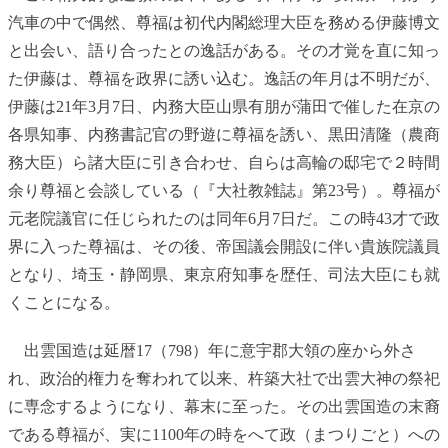
汽車の中で偶然、尊福は初代内閣総理大臣を務める伊藤博文
と出会い、語り合ったとの逸話がある。その才覚を直に知っ
た伊藤は、尊福を政界に誘い込む。逸話の年月は不明だが、
伊藤は21年3月7日、内務大臣山県有朋が蒲田で催した在京の
各県知事、内務書記官の野遊に尊福を誘い、黒田清隆（農商
務大臣）ら諸大臣に引き合わせ、自らは高輪の邸宅で２時間
余り尊福と会談している（『大社教雑誌』第23号）。尊福が
元老院議官に任じられたのは同年6月7日だ。この時43才で政
界に入った尊福は、その後、帝国議会開設に伴い貴族院議員
となり、埼玉・静岡県、東京府知事を歴任、司法大臣にも就
くことになる。
出雲国造は延暦17（798）年に意宇郡大領の座から外さ
れ、政治的権力を奪われて以来、杵築大社で出雲大神の祭祀
に専念するようになり、幕末に至った。その出雲国造の末裔
である尊福が、実に1100年の時をへて政（まつりごと）への