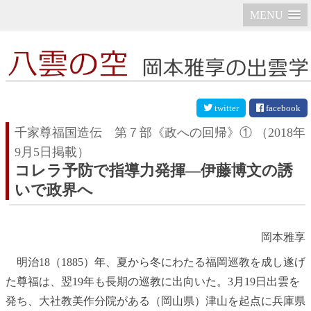
MENU
twitter
facebook
千家尊福国造伝 第７部《政への回帰》①
（2018年
9月5日掲載）
コレラ予防で指導力発揮―伊藤博文の誘
いで政界へ
岡本雅享
明治18（1885）年、夏から冬にわたる福岡巡教を成し遂げ
た尊福は、翌19年も長期の巡教に出向いた。3月19日出雲を
発ち、大社教美作分院がある（岡山県）津山を起点に兵庫県