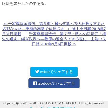
回帰を果たしたのである。
≪ 千家尊福国造伝 第６部・越へ筑紫へ⑤大社教を支えた
多彩な人材―重層的布教で信徒拡大 山陰中央日報 2018年7
月31日掲載
｜
千家尊福国造伝 第７部・政への回帰②「祖
先の遺志」継ぎ政界へ―教導の道全うできる世に 山陰中央
日報 2018年9月6日掲載 ≫
twitterでシェアする
facebookでシェアする
Copyright(C) 2016 - 2026 OKAMOTO MASATAKA, All rights reserved.