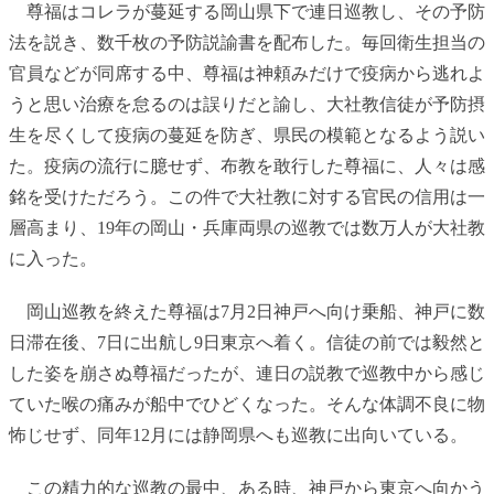
尊福はコレラが蔓延する岡山県下で連日巡教し、その予防
法を説き、数千枚の予防説諭書を配布した。毎回衛生担当の
官員などが同席する中、尊福は神頼みだけで疫病から逃れよ
うと思い治療を怠るのは誤りだと諭し、大社教信徒が予防摂
生を尽くして疫病の蔓延を防ぎ、県民の模範となるよう説い
た。疫病の流行に臆せず、布教を敢行した尊福に、人々は感
銘を受けただろう。この件で大社教に対する官民の信用は一
層高まり、19年の岡山・兵庫両県の巡教では数万人が大社教
に入った。
岡山巡教を終えた尊福は7月2日神戸へ向け乗船、神戸に数
日滞在後、7日に出航し9日東京へ着く。信徒の前では毅然と
した姿を崩さぬ尊福だったが、連日の説教で巡教中から感じ
ていた喉の痛みが船中でひどくなった。そんな体調不良に物
怖じせず、同年12月には静岡県へも巡教に出向いている。
この精力的な巡教の最中、ある時、神戸から東京へ向かう