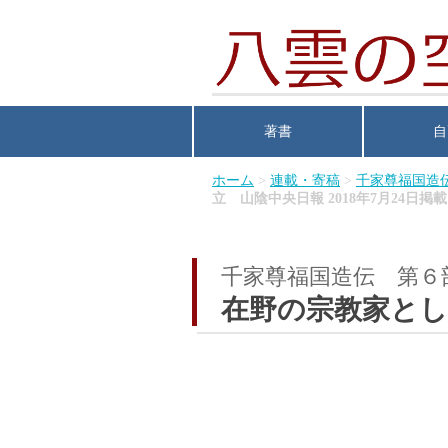
著書
自
ホーム
>
連載・寄稿
>
千家尊福国造
立 山陰中央日報 2018年7月24日掲載
千家尊福国造伝 第６
在野の宗教家とし