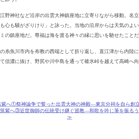
江野神社など沿岸の出雲大神鎮座地に立寄りながら移動。名立
も心も騒がざりけり」と詠った。当地の沿岸からは天気のよい
ミの鎮座地だ。尊福は海を渡る神々の縁に思いを馳せたことだ
の糸魚川市内を布教の西端として折り返し、直江津から内陸に
て信濃に抜け、野尻や川中島を通って碓氷峠を越えて高崎へ向
紫へ①祭神論争で誓った出雲大神の神殿―東京分祠を自ら創立 山
紫へ③近世御師の伝統受け継ぐ巡教―和歌を吟じ筆を振るう 山陰
≫