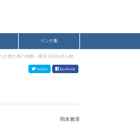
リンク集
た出雲大神の神殿―東京分祠を自ら創
twitter
facebook
岡本雅享