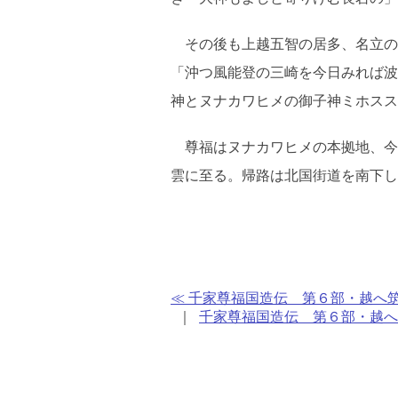
その後も上越五智の居多、名立の
「沖つ風能登の三崎を今日みれば波
神とヌナカワヒメの御子神ミホスス
尊福はヌナカワヒメの本拠地、今
雲に至る。帰路は北国街道を南下し
≪ 千家尊福国造伝 第６部・越へ筑
｜
千家尊福国造伝 第６部・越へ筑