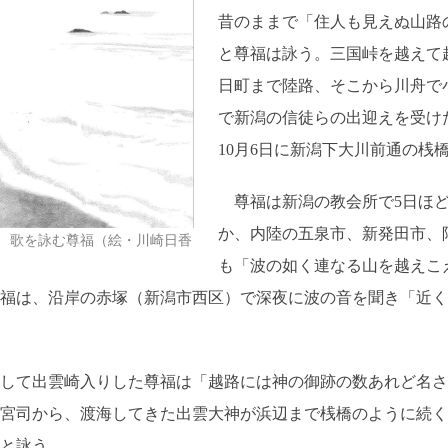
昔のままで「住人も見えぬ山路
と尊福は詠う。三国峠を越えて
日町まで陸路、そこから川舟で
で新潟の信徒らの出迎えを受け
10月6日に新潟下大川前通の桟
尊福は新潟の教会所で5日ほど
か、内陸の五泉市、新発田市、
、歌を詠む尊福（絵・川崎日香
も「波の如く連なる山を越えこ
福は、沿岸の赤塚（新潟市西区）で深夜に波の音を聞き「近く
して出雲崎入りした尊福は「越路には神の御跡の数あれど名さ
宮司から、渡海してきた出雲大神が浜辺まで桟橋のように続く
と詠う。