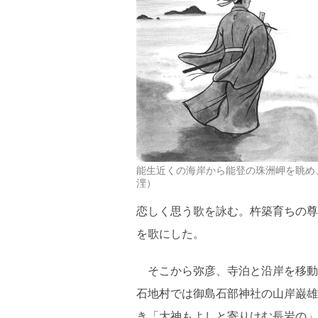
能生近くの海岸から能登の珠洲岬を眺め
浬）
恋しく思う歌を詠む。杵築育ちの尊
を歌にした。
そこから弥彦、寺泊と沿岸を移動
石地村では御島石部神社の山岸巌雄
き「大神もよしと寄りけむ長岩の」