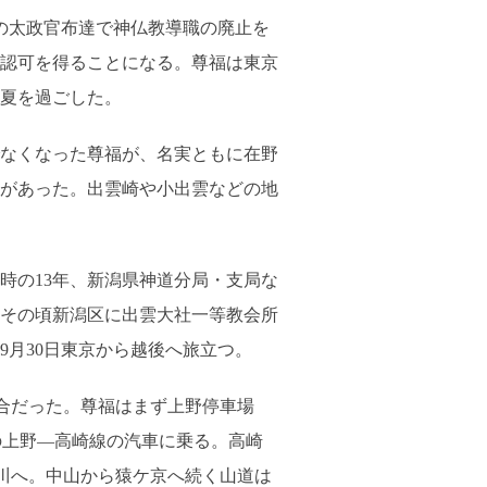
の太政官布達で神仏教導職の廃止を
認可を得ることになる。尊福は東京
夏を過ごした。
なくなった尊福が、名実ともに在野
があった。出雲崎や小出雲などの地
の13年、新潟県神道分局・支局な
。その頃新潟区に出雲大社一等教会所
月30日東京から越後へ旅立つ。
合だった。尊福はまず上野停車場
の上野―高崎線の汽車に乗る。高崎
川へ。中山から猿ケ京へ続く山道は