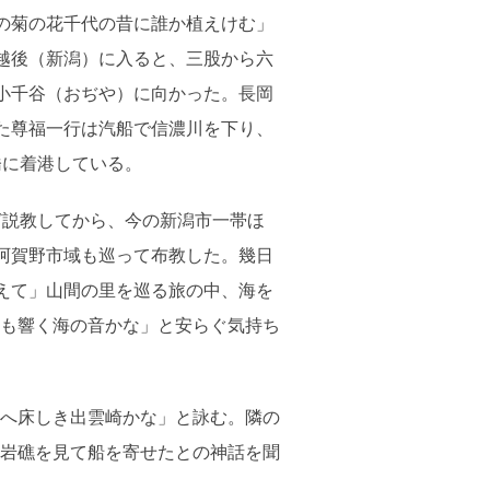
の菊の花千代の昔に誰か植えけむ」
越後（新潟）に入ると、三股から六
小千谷（おぢや）に向かった。長岡
た尊福一行は汽船で信濃川を下り、
橋に着港している。
説教してから、今の新潟市一帯ほ
阿賀野市域も巡って布教した。幾日
えて」山間の里を巡る旅の中、海を
も響く海の音かな」と安らぐ気持ち
へ床しき出雲崎かな」と詠む。隣の
岩礁を見て船を寄せたとの神話を聞