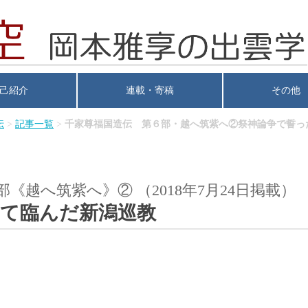
己紹介
連載・寄稿
その他
伝
>
記事一覧
>
千家尊福国造伝 第６部・越へ筑紫へ②祭神論争で誓っ
部《越へ筑紫へ》②
（2018年7月24日掲載）
て臨んだ新潟巡教