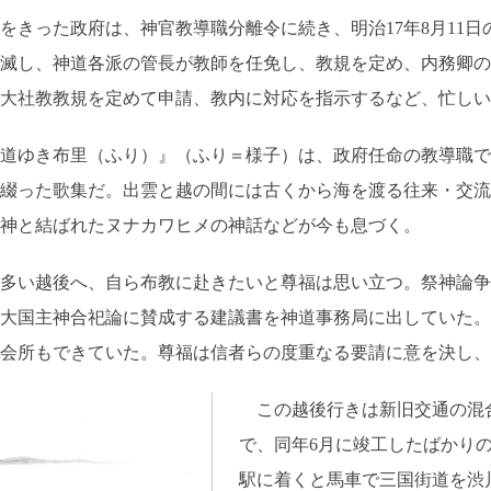
きった政府は、神官教導職分離令に続き、明治17年8月11日
滅し、神道各派の管長が教師を任免し、教規を定め、内務卿の
大社教教規を定めて申請、教内に対応を指示するなど、忙しい
道ゆき布里（ふり）』（ふり＝様子）は、政府任命の教導職で
綴った歌集だ。出雲と越の間には古くから海を渡る往来・交流
神と結ばれたヌナカワヒメの神話などが今も息づく。
い越後へ、自ら布教に赴きたいと尊福は思い立つ。祭神論争時
の大国主神合祀論に賛成する建議書を神道事務局に出していた
会所もできていた。尊福は信者らの度重なる要請に意を決し、9
この越後行きは新旧交通の混
で、同年6月に竣工したばかり
駅に着くと馬車で三国街道を渋