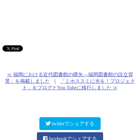
≪ 福岡における近代図書館の嚆矢―福岡図書館の設立背
景」を掲載しました
｜
「ミホススミに光を！プロジェク
ト」をブログとYou Tubeに移行しました ≫
twitterでシェアする
facebookでシェアする