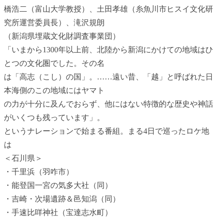
橋浩二（富山大学教授）、土田孝雄（糸魚川市ヒスイ文化研
究所運営委員長）、滝沢規朗
（新潟県埋蔵文化財調査事業団）
「いまから1300年以上前、北陸から新潟にかけての地域はひ
とつの文化圏でした。その名
は「高志（こし）の国」。……遠い昔、「越」と呼ばれた日
本海側のこの地域にはヤマト
の力が十分に及んでおらず、他にはない特徴的な歴史や神話
がいくつも残っています」。
というナレーションで始まる番組。まる4日で巡ったロケ地
は
＜石川県＞
・千里浜（羽咋市）
・能登国一宮の気多大社（同）
・吉崎・次場遺跡＆邑知潟（同）
・手速比咩神社（宝達志水町）