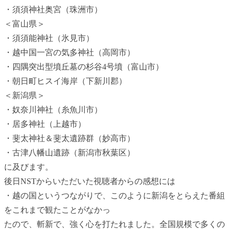
・須須神社奥宮（珠洲市）
＜富山県＞
・須須能神社（氷見市）
・越中国一宮の気多神社（高岡市）
・四隅突出型墳丘墓の杉谷4号墳（富山市）
・朝日町ヒスイ海岸（下新川郡）
＜新潟県＞
・奴奈川神社（糸魚川市）
・居多神社（上越市）
・斐太神社＆斐太遺跡群（妙高市）
・古津八幡山遺跡（新潟市秋葉区）
に及びます。
後日NSTからいただいた視聴者からの感想には
・越の国というつながりで、このように新潟をとらえた番組
をこれまで観たことがなかっ
たので、斬新で、強く心を打たれました。全国規模で多くの