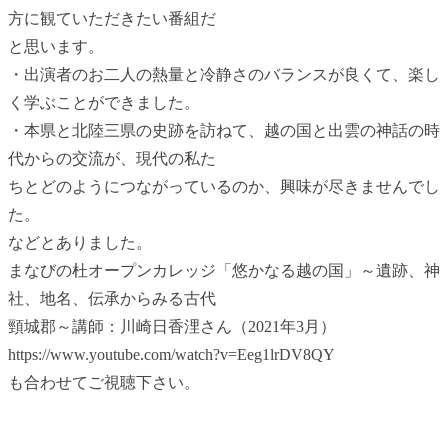
方に観ていただきたい番組だ
と思います。
・出演者のお二人の熱量と冷静さのバランスが良くて、楽し
く学ぶことができました。
・本県と北陸三県の史跡を訪ねて、越の国と出雲の神話の時
代からの交流が、現代の私た
ちとどのようにつながっているのか、興味が尽きませんでし
た。
などとありました。
まなびの杜オープンカレッジ「悠かなる越の国」～遺跡、神
社、地名、伝承からみる古代
頸城郡～講師：川崎日香浬さん（2021年3月）
https://www.youtube.com/watch?v=Eeg1lrDV8QY
も合わせてご視聴下さい。