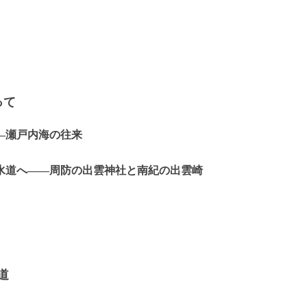
って
―瀬戸内海の往来
水道へ――周防の出雲神社と南紀の出雲崎
道