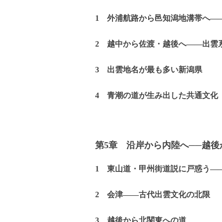
1 外浦航路から邑知潟地溝帯へ―
2 越中から佐渡・越後へ――出雲
3 出雲地名が最も多い新潟県
4 青潮の道が生み出した共通文化
第5章 沿岸から内陸へ──越
1 東山道・甲州街道説に戸惑う―
2 会津――古代出雲文化の北限
3 越後から北関東への道