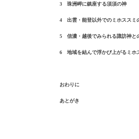
3 珠洲岬に鎮座する須須の神
4 出雲・能登以外でのミホススミ
5 信濃・越後でみられる諏訪神と
6 地域を結んで浮かび上がるミホ
おわりに
あとがき