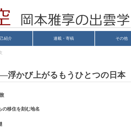
己紹介
連載・寄稿
その他
次
――浮かび上がるもうひとつの日本
旅
らの移住を刻む地名
謎