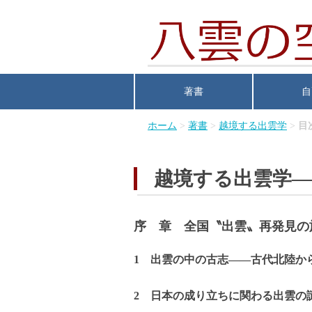
著書
自
ホーム
>
著書
>
越境する出雲学
>
目
越境する出雲学
序 章 全国〝出雲〟再発見の
1 出雲の中の古志――古代北陸か
2 日本の成り立ちに関わる出雲の