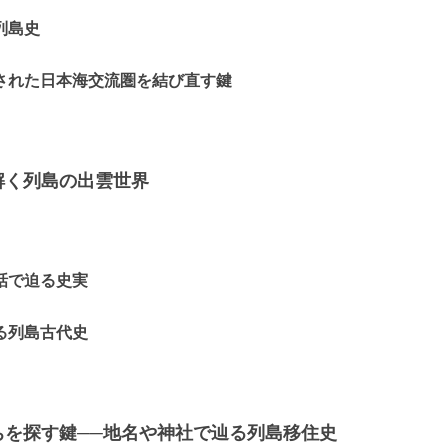
列島史
された日本海交流圏を結び直す鍵
解く列島の出雲世界
話で迫る史実
る列島古代史
ちを探す鍵──地名や神社で辿る列島移住史