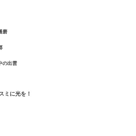
播磨
郷
中の出雲
スミに光を！