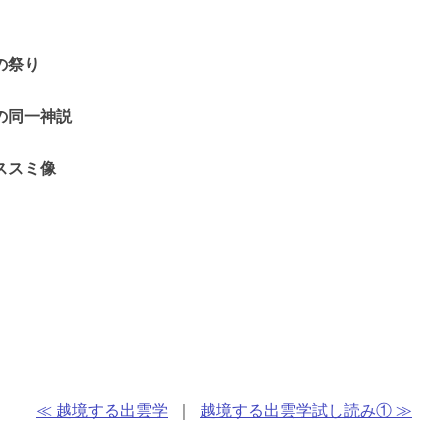
の祭り
の同一神説
ススミ像
≪ 越境する出雲学
｜
越境する出雲学試し読み① ≫