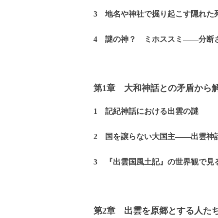
3 地名や神社で掘り起こす隠れた
4 謎の神？ ミホススミ――分断
第1章 大和神話との矛盾から
1 記紀神話における出雲の謎
2 国を譲らない大国主――出雲神
3 『出雲国風土記』の世界観で見
第2章 出雲を原郷とする人た