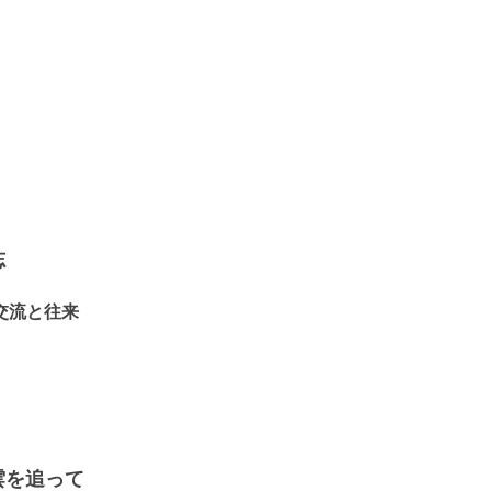
志
交流と往来
雲を追って