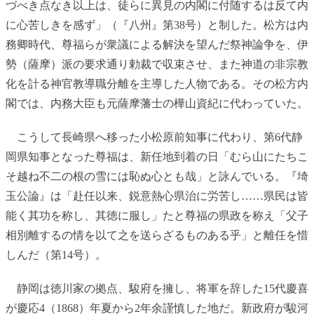
づべき点なき以上は、徒らに異見の内閣に付随するは反て内
に心苦しきを感ず」（『八州』第38号）と制した。松方は内
務卿時代、尊福らが衆議による解決を望んだ祭神論争を、伊
勢（薩摩）派の要求通り勅裁で収束させ、また神道の非宗教
化を計る神官教導職分離を主導した人物である。その松方内
閣では、内務大臣も元薩摩藩士の樺山資紀に代わっていた。
こうして長崎県へ移った小松原前知事に代わり、第6代静
岡県知事となった尊福は、新任地到着の日「むら山にたちこ
そ越ね不二の根の雪には恥ぬ心とも哉」と詠んでいる。『埼
玉公論』は「赴任以来、鋭意熱心県治に労苦し……県民は皆
能く其功を称し、其徳に服し」たと尊福の県政を称え「父子
相別離するの情を以て之を送らざるものある乎」と離任を惜
しんだ（第14号）。
静岡は徳川家の拠点、駿府を擁し、将軍を辞した15代慶喜
が慶応4（1868）年夏から2年余謹慎した地だ。新政府が駿河