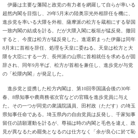
伊藤は主要な藩閥と政党の有力者を網羅して自らが率いる
超然内閣を目指し、29年5月末の陸奥宗光外相辞任を機に、
進歩党を率いる大隈を外相、薩摩派の松方を蔵相にする挙国
一致内閣の結成を計る。だが大隈入閣に板垣が猛反発。撤回
すると、今度は松方が猛反発した。進退窮まった伊藤は同年
8月末に首相を辞任、処理を天皇に委ねる。天皇は松方と大
隈を大臣にする一方、長州派の山県に首相就任を求めるが固
辞され、同年9月半ば、松方が首相を兼任し、進歩党が与党
の「松隈内閣」が発足した。
進歩党と提携した松方内閣は、第10回帝国議会後の30年
春、8県知事や農商務省次官などの官職を進歩党員に与え
た。その一つが同党の衆議院議員、田村政（ただす）の埼玉
県知事任命である。埼玉県内の自由党員は反発し、千家知事
留任の請願運動を計るが、尊福は時の内閣と毛色を違え、政
見が異なるため罷免となるのは仕方なく「余が良心に於て恥