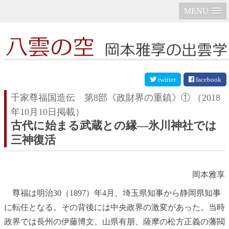
MENU
twitter
facebook
千家尊福国造伝 第8部《政財界の重鎮》①
（2018
年10月10日掲載）
古代に始まる武蔵との縁―氷川神社では
三神復活
岡本雅享
尊福は明治30（1897）年4月、埼玉県知事から静岡県知事
に転任となる。その背後には中央政界の激変があった。当時
政界では長州の伊藤博文、山県有朋、薩摩の松方正義の藩閥