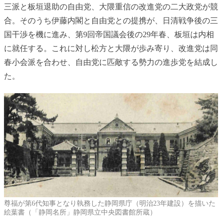
三派と板垣退助の自由党、大隈重信の改進党の二大政党が競
合。そのうち伊藤内閣と自由党との提携が、日清戦争後の三
国干渉を機に進み、第9回帝国議会後の29年春、板垣は内相
に就任する。これに対し松方と大隈が歩み寄り、改進党は同
春小会派を合わせ、自由党に匹敵する勢力の進歩党を結成し
た。
尊福が第6代知事となり執務した静岡県庁（明治23年建設）を描いた
絵葉書（「静岡名所」静岡県立中央図書館所蔵）