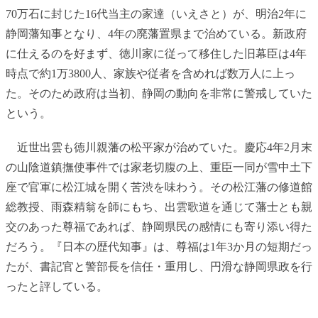
70万石に封じた16代当主の家達（いえさと）が、明治2年に
静岡藩知事となり、4年の廃藩置県まで治めている。新政府
に仕えるのを好まず、徳川家に従って移住した旧幕臣は4年
時点で約1万3800人、家族や従者を含めれば数万人に上っ
た。そのため政府は当初、静岡の動向を非常に警戒していた
という。
近世出雲も徳川親藩の松平家が治めていた。慶応4年2月末
の山陰道鎮撫使事件では家老切腹の上、重臣一同が雪中土下
座で官軍に松江城を開く苦渋を味わう。その松江藩の修道館
総教授、雨森精翁を師にもち、出雲歌道を通じて藩士とも親
交のあった尊福であれば、静岡県民の感情にも寄り添い得た
だろう。『日本の歴代知事』は、尊福は1年3か月の短期だっ
たが、書記官と警部長を信任・重用し、円滑な静岡県政を行
ったと評している。